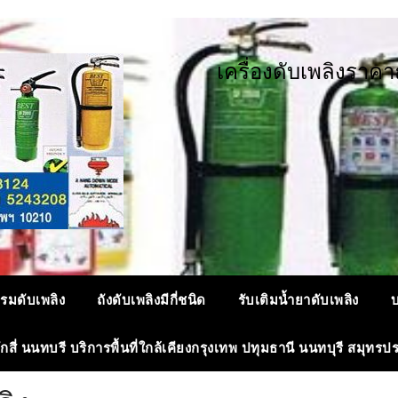
เ
ค
ร
อ
ง
ด
บ
เ
พ
ล
ง
ร
า
ค
า
รมดับเพลิง
ถังดับเพลิงมีกี่ชนิด
รับเติมน้ำยาดับเพลิง
บ
ลักสี่ นนทบรี บริการพื้นที่ใกล้เคียงกรุงเทพ ปทุมธานี นนทบุรี สมุทรป