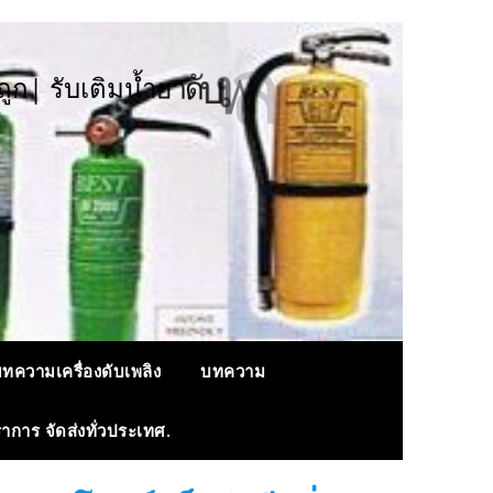
ด
จ
|
ง
ล
พ
เ
บ
ด
า
ถ
ก
|
ร
บ
เ
ต
ม
น
ำ
ย
ทความเครื่องดับเพลิง
บทความ
ราการ จัดส่งทั่วประเทศ.