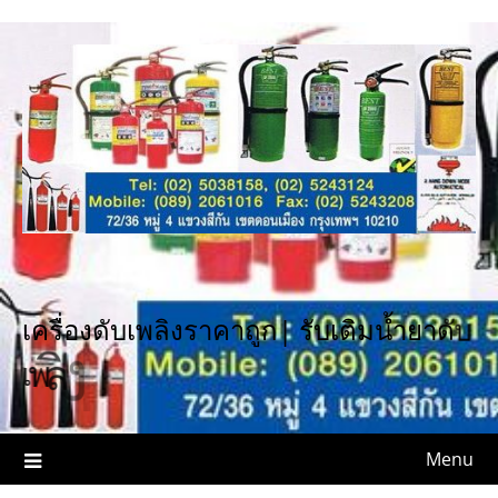
Skip
to
content
ด
บ
ด
า
เ
ค
ร
อ
ง
ด
บ
เ
พ
ล
ง
ร
า
ค
า
ถ
ก
|
ร
บ
เ
ต
ม
น
ำ
ย
จ
|
ง
ล
พ
เ
Menu