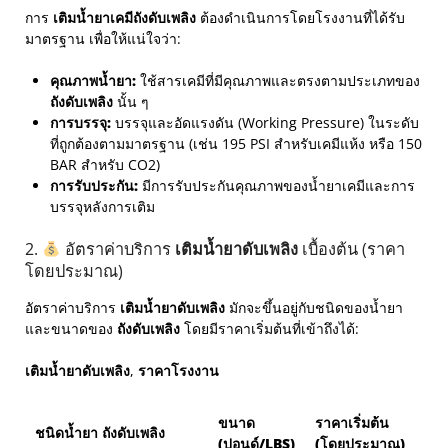
การ
เติมน้ำยาเคมีถังดับเพลิง
ต้องดำเนินการโดยโรงงานที่ได้รับ
มาตรฐาน เพื่อให้แน่ใจว่า:
คุณภาพน้ำยา:
ใช้สารเคมีที่มีคุณภาพและตรงตามประเภทของ
ถังดับเพลิง
นั้น ๆ
การบรรจุ:
บรรจุและอัดแรงดัน (Working Pressure) ในระดับ
ที่ถูกต้องตามมาตรฐาน (เช่น 195 PSI สำหรับเคมีแห้ง หรือ 150
BAR สำหรับ CO2)
การรับประกัน:
มีการรับประกันคุณภาพของน้ำยาเคมีและการ
บรรจุหลังการเติม
2.
อัตราค่าบริการ
เติมน้ำยาดับเพลิง
เบื้องต้น (ราคา
โดยประมาณ)
อัตราค่าบริการ
เติมน้ำยาดับเพลิง
มักจะขึ้นอยู่กับชนิดของน้ำยา
และขนาดของ
ถังดับเพลิง
โดยมีราคาเริ่มต้นที่เข้าถึงได้:
เติมน้ำยาดับเพลิง
,
ราคาโรงงาน
ขนาด
ราคาเริ่มต้น
ชนิดน้ำยา ถังดับเพลิง
(ปอนด์/LBS)
(โดยประมาณ)