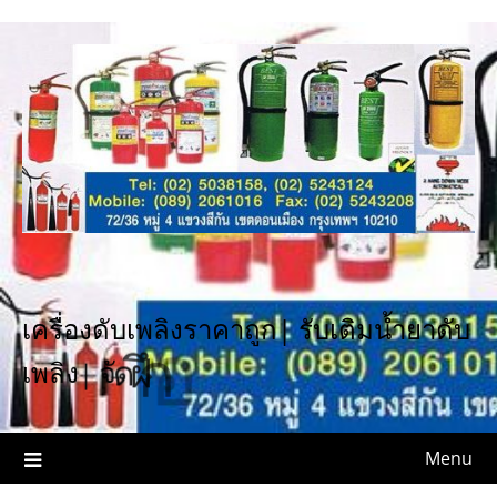
Skip
to
content
เ
เ
ค
ร
อ
ง
ด
บ
เ
พ
ล
ง
ร
า
ค
า
ถ
ก
|
ร
บ
เ
ต
ม
น
ำ
ย
า
ด
บ
บ
ด
ม
ร
บ
อ
ก
ฝ
ด
เ
พ
ล
ง
|
จ
Menu