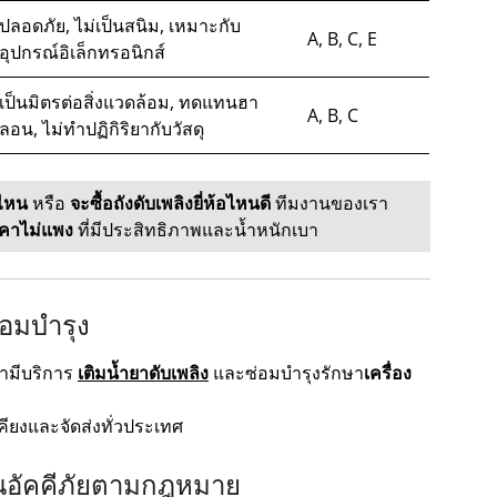
ปลอดภัย, ไม่เป็นสนิม, เหมาะกับ
A, B, C, E
อุปกรณ์อิเล็กทรอนิกส์
เป็นมิตรต่อสิ่งแวดล้อม, ทดแทนฮา
A, B, C
ลอน, ไม่ทำปฏิกิริยากับวัสดุ
่ไหน
หรือ
จะซื้อถังดับเพลิงยี่ห้อไหนดี
ทีมงานของเรา
าคาไม่แพง
ที่มีประสิทธิภาพและน้ำหนักเบา
่อมบำรุง
รามีบริการ
เติมน้ำยาดับเพลิง
และซ่อมบำรุงรักษา
เครื่อง
คียงและจัดส่งทั่วประเทศ
ันอัคคีภัยตามกฎหมาย