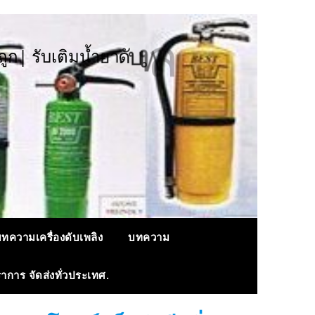
ฝ
ด
จ
|
ง
ล
พ
เ
บ
ด
ถ
ก
|
ร
บ
เ
ต
ม
น
ำ
ย
า
ทความเครื่องดับเพลิง
บทความ
ราการ จัดส่งทั่วประเทศ.