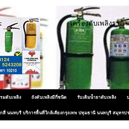
เ
ค
ร
อ
ง
ด
บ
เ
พ
ล
ง
ร
า
ค
า
รมดับเพลิง
ถังดับเพลิงมีกี่ชนิด
รับเติมน้ำยาดับเพลิง
บ
ลักสี่ นนทบรี บริการพื้นที่ใกล้เคียงกรุงเทพ ปทุมธานี นนทบุรี สมุทรป