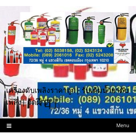
Skip
to
content
เ
ค
ร
อ
ง
ด
บ
เ
พ
ล
ง
ร
า
ค
า
ถ
ก
|
ร
บ
เ
ต
ม
น
ำ
ย
า
ด
บ
บ
ด
ม
ร
บ
อ
ก
ฝ
ด
เ
พ
ล
ง
|
จ
Menu