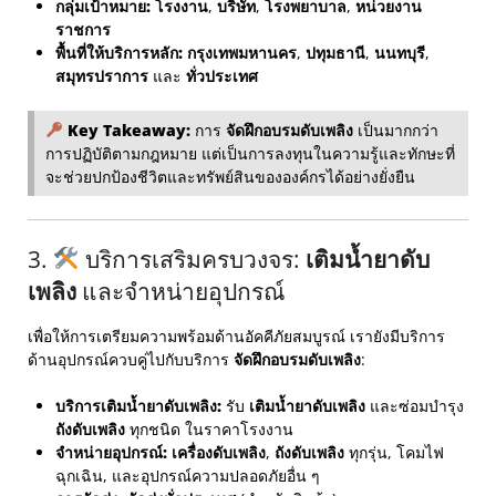
กลุ่มเป้าหมาย:
โรงงาน
,
บริษัท
,
โรงพยาบาล
,
หน่วยงาน
ราชการ
พื้นที่ให้บริการหลัก:
กรุงเทพมหานคร
,
ปทุมธานี
,
นนทบุรี
,
สมุทรปราการ
และ
ทั่วประเทศ
Key Takeaway:
การ
จัดฝึกอบรมดับเพลิง
เป็นมากกว่า
การปฏิบัติตามกฎหมาย แต่เป็นการลงทุนในความรู้และทักษะที่
จะช่วยปกป้องชีวิตและทรัพย์สินขององค์กรได้อย่างยั่งยืน
3.
บริการเสริมครบวงจร:
เติมน้ำยาดับ
เพลิง
และจำหน่ายอุปกรณ์
เพื่อให้การเตรียมความพร้อมด้านอัคคีภัยสมบูรณ์ เรายังมีบริการ
ด้านอุปกรณ์ควบคู่ไปกับบริการ
จัดฝึกอบรมดับเพลิง
:
บริการเติมน้ำยาดับเพลิง:
รับ
เติมน้ำยาดับเพลิง
และซ่อมบำรุง
ถังดับเพลิง
ทุกชนิด ในราคาโรงงาน
จำหน่ายอุปกรณ์:
เครื่องดับเพลิง
,
ถังดับเพลิง
ทุกรุ่น, โคมไฟ
ฉุกเฉิน, และอุปกรณ์ความปลอดภัยอื่น ๆ